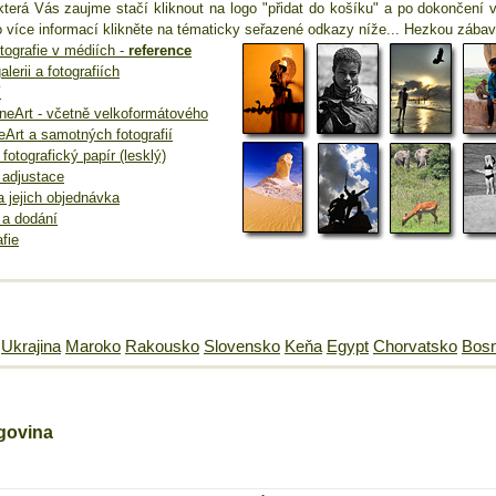
která Vás zaujme stačí kliknout na logo "přidat do košíku" a po dokončení 
 více informací klikněte na tématicky seřazené odkazy níže... Hezkou zábav
tografie v médiích -
reference
alerii a fotografiích
í
FineArt - včetně velkoformátového
neArt a samotných fotografií
fotografický papír (lesklý)
 adjustace
 a jejich objednávka
 a dodání
afie
Ukrajina
Maroko
Rakousko
Slovensko
Keňa
Egypt
Chorvatsko
Bosn
govina