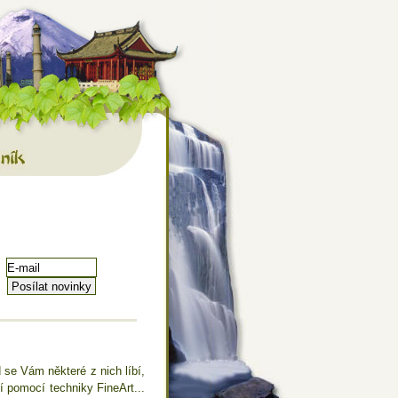
 mnoho dalšího
ník
 se Vám některé z nich líbí,
ií pomocí techniky FineArt...