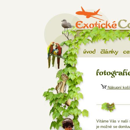
Exotické ces
Úvod
Články
C
Fotografie
Nákupní koší
Vítáme Vás v naší s
je možné se domluvit