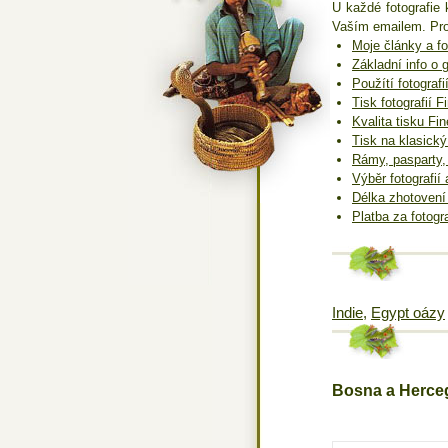
U každé fotografie 
Vaším emailem. Pro
Moje články a fo
Základní info o g
Použítí fotografi
Tisk fotografií 
Kvalita tisku Fi
Tisk na klasický 
Rámy, pasparty,
Výběr fotografií
Délka zhotovení
Platba za fotogr
Indie
,
Egypt oázy
Bosna a Herce