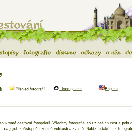
tování
- vše o exotickém cestování, cestopisy z exotických zemí, diskuse a
estopisy
Fotografie
Diskuse
Odkazy
O nás
De
k
Úvod galerie
English
Přehled fotografií
oukromé cestovní fotogalerii. Všechny fotografie jsou z našich cest a pokud
 na jejich zpřístupnění v plné velikosti a kvalitě. Nabízím také tisk fotograf