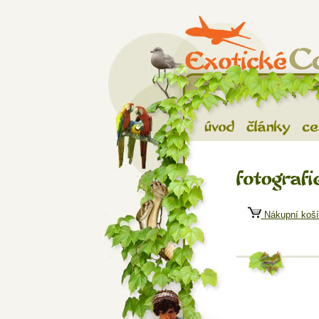
Exotické ces
Úvod
Články
C
Fotografie
Nákupní koší