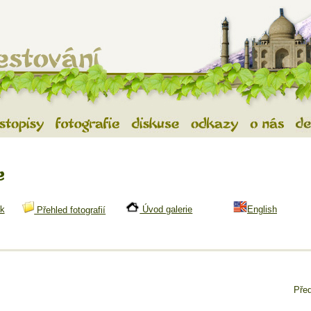
tování
- vše o exotickém cestování, cestopisy z exotických zemí, diskuse a
estopisy
Fotografie
Diskuse
Odkazy
O nás
De
k
Úvod galerie
English
Přehled fotografií
Před