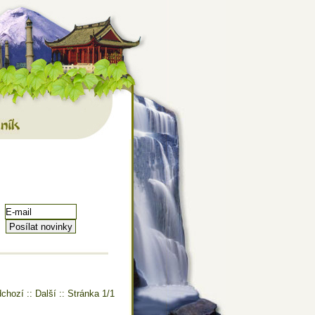
 mnoho dalšího
ník
chozí :: Další :: Stránka 1/1