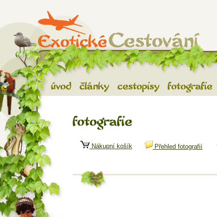
Exotické cestování
- vše o exotickém cestov
Úvod
Články
Cestopisy
Fotografie
Fotografie
Nákupní košík
Přehled fotografií