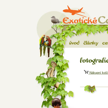
Exotické ces
Úvod
Články
C
Fotografie
Nákupní koší