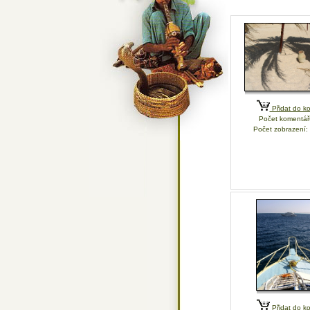
Přidat do ko
Počet komentář
Počet zobrazení:
Přidat do ko