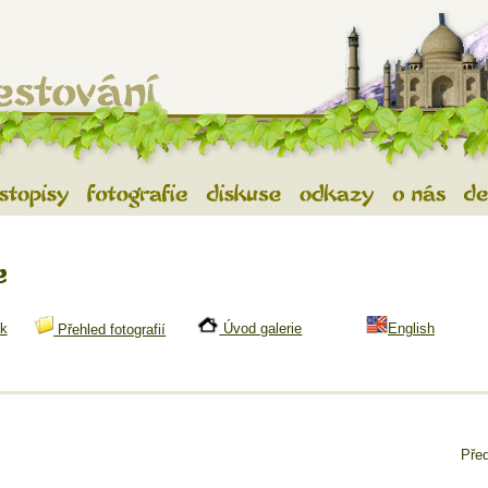
tování
- vše o exotickém cestování, cestopisy z exotických zemí, diskuse a
estopisy
Fotografie
Diskuse
Odkazy
O nás
De
k
Úvod galerie
English
Přehled fotografií
Před