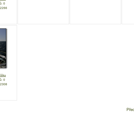
ů: 0
 2266
šíku
ů: 0
 2308
Před