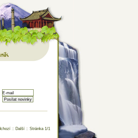
 mnoho dalšího
ník
chozí :: Další :: Stránka 1/1